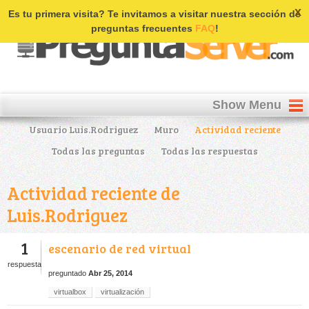
Login | Register
x
Es tu primera visita? Te invitamos a visitar nuestra sección de
preguntas frecuentes
FAQ
!
Show Menu
Usuario Luis.Rodriguez
Muro
Actividad reciente
Todas las preguntas
Todas las respuestas
Actividad reciente de
Luis.Rodriguez
1
escenario de red virtual
respuesta
preguntado
Abr 25, 2014
virtualbox
virtualización