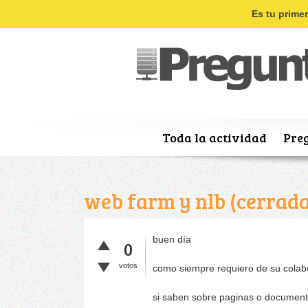
Es tu prime
Toda la actividad
Pre
web farm y nlb (cerrada
buen día
0
votos
como siempre requiero de su colabo
si saben sobre paginas o document