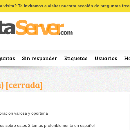
Recordar
Registro
ra visita? Te invitamos a visitar nuestra sección de preguntas fr
guntas
Sin responder
Etiquetas
Usuarios
Ha
)
[cerrada]
ración valiosa y oportuna
os sobre estos 2 temas preferiblemente en español