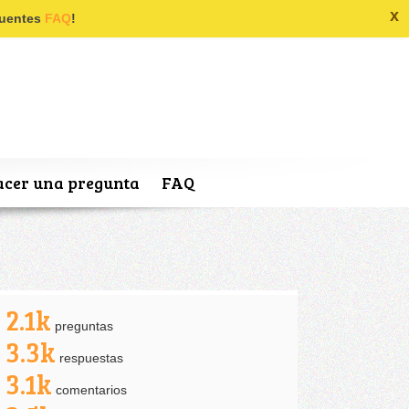
x
ecuentes
FAQ
!
cer una pregunta
FAQ
2.1k
preguntas
3.3k
respuestas
3.1k
comentarios