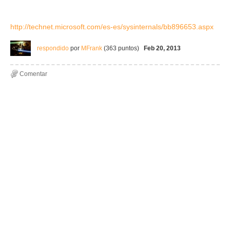
http://technet.microsoft.com/es-es/sysinternals/bb896653.aspx
respondido
por
MFrank
(
363
puntos)
Feb 20, 2013