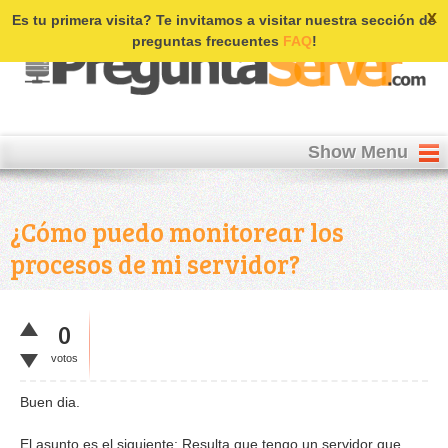
Login | Register
x
Es tu primera visita? Te invitamos a visitar nuestra sección de
preguntas frecuentes
FAQ
!
Show Menu
¿Cómo puedo monitorear los
procesos de mi servidor?
0
votos
Buen dia.
El asunto es el siguiente: Resulta que tengo un servidor que