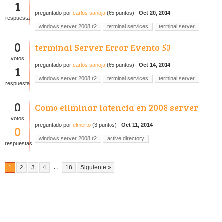
1
preguntado
por
carlos sanoja
(
65
puntos)
Oct 20, 2014
respuesta
windows server 2008 r2
terminal services
terminal server
0
terminal Server Error Evento 50
votos
preguntado
por
carlos sanoja
(
65
puntos)
Oct 14, 2014
1
windows server 2008 r2
terminal services
terminal server
respuesta
0
Como eliminar latencia en 2008 server
votos
preguntado
por
elmerto
(
3
puntos)
Oct 11, 2014
0
windows server 2008 r2
active directory
respuestas
...
1
2
3
4
18
Siguiente »