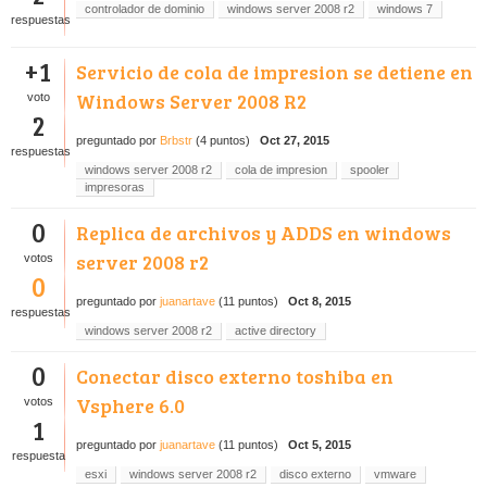
controlador de dominio
windows server 2008 r2
windows 7
respuestas
+1
Servicio de cola de impresion se detiene en
Windows Server 2008 R2
voto
2
preguntado
por
Brbstr
(
4
puntos)
Oct 27, 2015
respuestas
windows server 2008 r2
cola de impresion
spooler
impresoras
0
Replica de archivos y ADDS en windows
server 2008 r2
votos
0
preguntado
por
juanartave
(
11
puntos)
Oct 8, 2015
respuestas
windows server 2008 r2
active directory
0
Conectar disco externo toshiba en
Vsphere 6.0
votos
1
preguntado
por
juanartave
(
11
puntos)
Oct 5, 2015
respuesta
esxi
windows server 2008 r2
disco externo
vmware