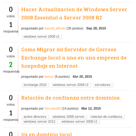
0
Hacer Actualizacion de Windows Server
2008 Essential a Server 2008 R2
votos
1
preguntado
por
darrell_alfredo
(
35
puntos)
Sep 28, 2015
respuesta
windows server 2008 r2
0
Como Migrar mi Servidor de Correos
Exchange local a uno en una empresa de
votos
2
hospedaje en Internet
respuestas
preguntado
por
benuz
(
6
puntos)
Abr 20, 2015
exchange 2010
windows server 2008 r2
servidores
0
Relación de confianza entre dominios.
votos
preguntado
por
Vizcaino86
(
14
puntos)
Mar 12, 2015
1
active directory
windows 2008 server
relacion de confianza
respuesta
windows server 2012
windows server 2008 r2
0
iis en dominio local