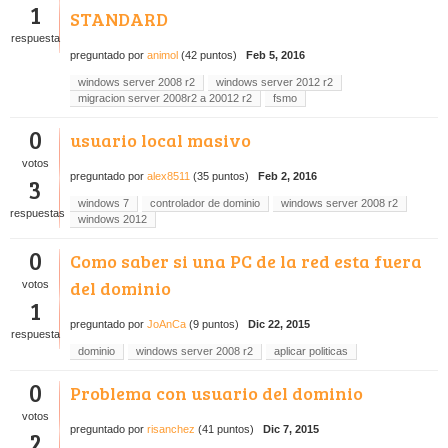
1
STANDARD
respuesta
preguntado
por
animol
(
42
puntos)
Feb 5, 2016
windows server 2008 r2
windows server 2012 r2
migracion server 2008r2 a 20012 r2
fsmo
0
usuario local masivo
votos
preguntado
por
alex8511
(
35
puntos)
Feb 2, 2016
3
windows 7
controlador de dominio
windows server 2008 r2
respuestas
windows 2012
0
Como saber si una PC de la red esta fuera
del dominio
votos
1
preguntado
por
JoAnCa
(
9
puntos)
Dic 22, 2015
respuesta
dominio
windows server 2008 r2
aplicar politicas
0
Problema con usuario del dominio
votos
preguntado
por
risanchez
(
41
puntos)
Dic 7, 2015
2