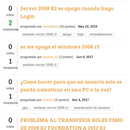
0
Server 2008 R2 se apaga cuando hago
Login
votos
2
preguntado
por
darkddavis
(
10
puntos)
May 22, 2019
respuestas
windows server 2008 r2
apaga
login
inmediatamente
0
se me apaga el windows 2008 r2
votos
preguntado
por
juanma_22
(
3
puntos)
Jun 6, 2017
1
windows server 2008 r2
respuesta
0
¿Como hacer para que un usuario solo se
pueda autenticar en una PC a la vez?
votos
1
preguntado
por
JoAnCa
(
9
puntos)
Abr 4, 2017
respuesta
gpo
windows server 2008 r2
autenticacion de usuarios
0
PROBLEMA AL TRANSFERIR ROLES FSMO
DE 2008 R2 FOUNDATION A 2012 R2
votos