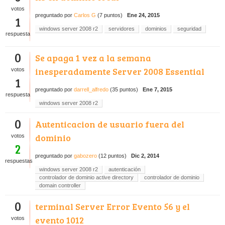
votos
preguntado
por
Carlos G
(
7
puntos)
Ene 24, 2015
1
windows server 2008 r2
servidores
dominios
seguridad
respuesta
0
Se apaga 1 vez a la semana
inesperadamente Server 2008 Essential
votos
1
preguntado
por
darrell_alfredo
(
35
puntos)
Ene 7, 2015
respuesta
windows server 2008 r2
0
Autenticacion de usuario fuera del
dominio
votos
2
preguntado
por
gabozero
(
12
puntos)
Dic 2, 2014
respuestas
windows server 2008 r2
autenticación
controlador de dominio active directory
controlador de dominio
domain controller
0
terminal Server Error Evento 56 y el
evento 1012
votos