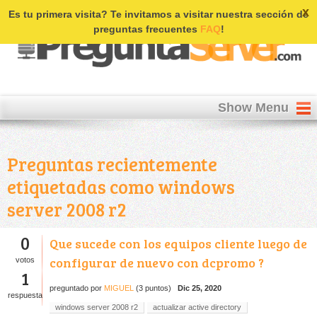
Login | Register
x
Es tu primera visita? Te invitamos a visitar nuestra sección de
preguntas frecuentes
FAQ
!
Show Menu
Preguntas recientemente
etiquetadas como windows
server 2008 r2
0
Que sucede con los equipos cliente luego de
configurar de nuevo con dcpromo ?
votos
1
preguntado
por
MIGUEL
(
3
puntos)
Dic 25, 2020
respuesta
windows server 2008 r2
actualizar active directory