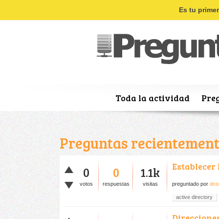
Es tu prime
Toda la actividad
Pre
Preguntas recientement
Establecer 
0
0
1.1k
votos
respuestas
visitas
preguntado
por
dco
active directory
Direccione