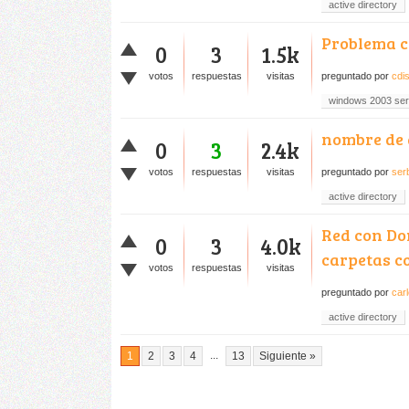
active directory
Problema c
0
3
1.5k
votos
respuestas
visitas
preguntado
por
cdis
windows 2003 ser
nombre de 
0
3
2.4k
votos
respuestas
visitas
preguntado
por
ser
active directory
Red con Do
0
3
4.0k
carpetas c
votos
respuestas
visitas
preguntado
por
car
active directory
...
1
2
3
4
13
Siguiente »