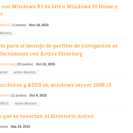
 con Windows 8.1 64 bits o Windows 10 Home a
?
pere15
(
3
puntos)
Nov 18, 2015
directory
to para el manejo de perfiles de navegacion se
rfectamente con Active Directory
losm.matag
(
99
puntos)
Oct 22, 2015
ternet
active directory
 archivos y ADDS en windows server 2008 r2
nartave
(
11
puntos)
Oct 8, 2015
008 r2
active directory
 que se conectan al directorio activo
bones
Sep 24, 2015