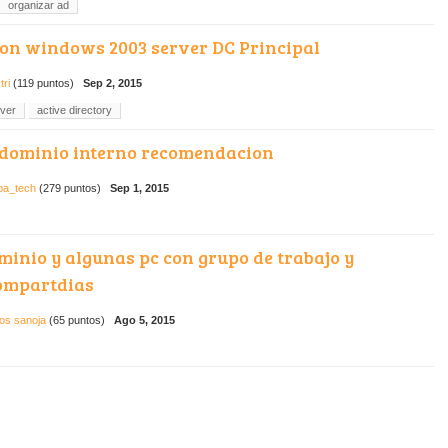
organizar ad
on windows 2003 server DC Principal
tri
(
119
puntos)
Sep 2, 2015
ver
active directory
dominio interno recomendacion
ba_tech
(
279
puntos)
Sep 1, 2015
minio y algunas pc con grupo de trabajo y
ompartdias
los sanoja
(
65
puntos)
Ago 5, 2015