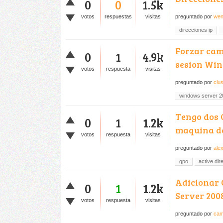
0
0
1.5k
votos
respuestas
visitas
preguntado
por
wen
direcciones ip
Forzar camb
0
1
4.9k
sesion Win
votos
respuesta
visitas
preguntado
por
clu
windows server 2
Tengo dos 
0
1
1.2k
maquina d
votos
respuesta
visitas
preguntado
por
ale
gpo
active dir
Adicionar 
0
1
1.2k
Server 200
votos
respuesta
visitas
preguntado
por
cam