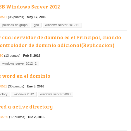
USB Windows Server 2012
x8511
(
35
puntos)
May 17, 2016
políticas de grupo
gpo
windows server 2012 r2
 cual servidor de domino es el Principal, cuando
Controlador de dominio adicional(Replicacion)
o80
(
13
puntos)
Feb 5, 2016
windows server 2012 r2
e word en el dominio
x8511
(
35
puntos)
Ene 5, 2016
ectory
windows 2012
windows server 2008
ed a active directory
ue789
(
17
puntos)
Dic 2, 2015