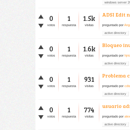
windows server 2
ADSI Edit 
0
1
1.5k
votos
respuesta
visitas
preguntado
por
Ang
active directory
Bloqueo in
0
1
1.6k
votos
respuesta
visitas
preguntado
por
hjri
active directory
Problema c
0
1
931
votos
respuesta
visitas
preguntado
por
cdis
active directory
usuario ad
0
1
774
votos
respuesta
visitas
preguntado
por
ale
active directory