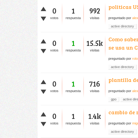
politicas 
0
1
992
votos
respuesta
visitas
preguntado
por
ale
active directory
Como saber
0
1
15.5k
se usa un 
votos
respuesta
visitas
preguntado
por
rol
active directory
plantilla d
0
1
716
votos
respuesta
visitas
preguntado
por
ale
gpo
active dir
cambio de r
0
1
1.4k
votos
respuesta
visitas
preguntado
por
mig
active directory