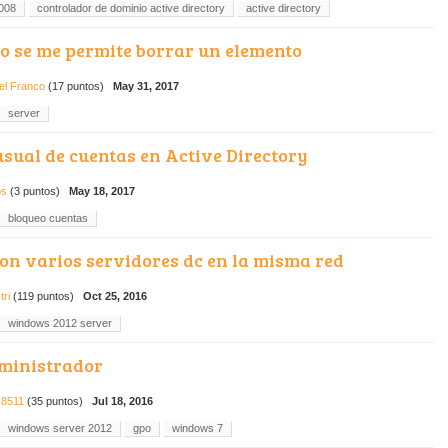
008
controlador de dominio active directory
active directory
no se me permite borrar un elemento
el Franco
(
17
puntos)
May 31, 2017
server
usual de cuentas en Active Directory
os
(
3
puntos)
May 18, 2017
bloqueo cuentas
on varios servidores dc en la misma red
tri
(
119
puntos)
Oct 25, 2016
windows 2012 server
ministrador
x8511
(
35
puntos)
Jul 18, 2016
windows server 2012
gpo
windows 7