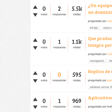
¿Un equipo
0
2
5.5k
un dominio
votos
respuestas
visitas
preguntado
por
sam
64 bits
active 
Que produc
0
1
1.1k
integra pe
votos
respuesta
visitas
preguntado
por
car
navegacion
in
Replica de
0
0
595
votos
respuestas
visitas
preguntado
por
jua
windows server 2
Aplicativos
0
1
969
votos
respuesta
visitas
preguntado
por
bor