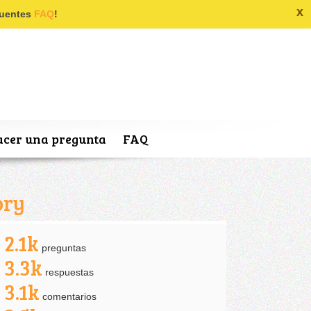
x
ecuentes
FAQ
!
cer una pregunta
FAQ
ory
2.1k
preguntas
3.3k
respuestas
3.1k
comentarios