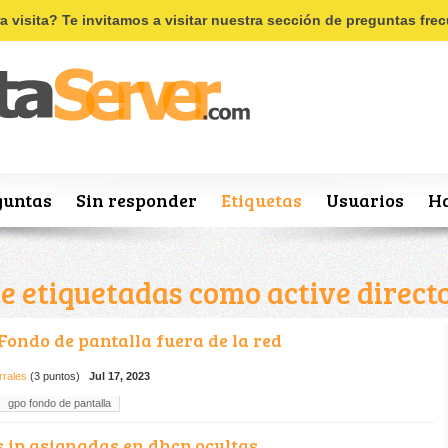
Recordar
Registro
ra visita? Te invitamos a visitar nuestra sección de preguntas fr
guntas
Sin responder
Etiquetas
Usuarios
Ha
e etiquetadas como active direct
Fondo de pantalla fuera de la red
rrales
(
3
puntos)
Jul 17, 2023
gpo fondo de pantalla
s ip asignadas en dhcp ocultas