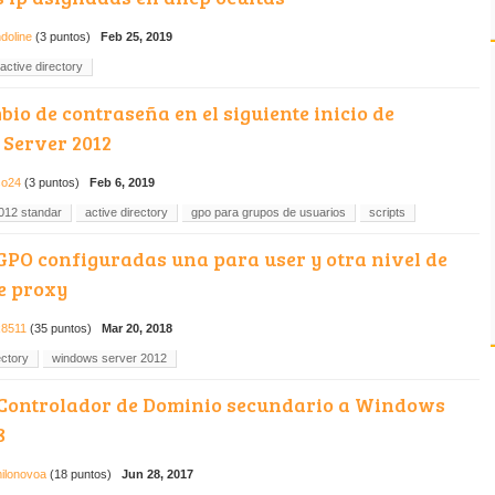
doline
(
3
puntos)
Feb 25, 2019
active directory
io de contraseña en el siguiente inicio de
 Server 2012
so24
(
3
puntos)
Feb 6, 2019
012 standar
active directory
gpo para grupos de usuarios
scripts
GPO configuradas una para user y otra nivel de
e proxy
x8511
(
35
puntos)
Mar 20, 2018
ectory
windows server 2012
Controlador de Dominio secundario a Windows
8
ilonovoa
(
18
puntos)
Jun 28, 2017