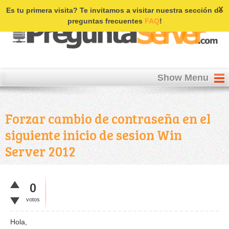
Login | Register
x
Es tu primera visita? Te invitamos a visitar nuestra sección de
preguntas frecuentes
FAQ
!
Show Menu
Forzar cambio de contraseña en el
siguiente inicio de sesion Win
Server 2012
0
votos
Hola,