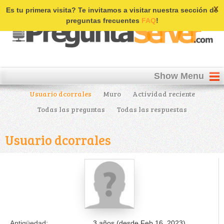
Login | Register
x
Es tu primera visita? Te invitamos a visitar nuestra sección de
preguntas frecuentes
FAQ
!
Show Menu
Usuario dcorrales
Muro
Actividad reciente
Todas las preguntas
Todas las respuestas
Usuario dcorrales
Antigüedad:
3 años (desde Feb 16, 2023)