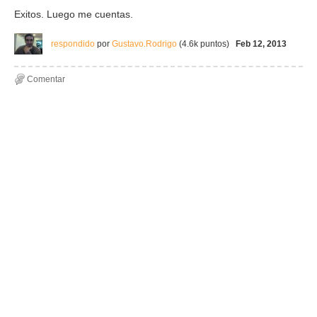
Exitos. Luego me cuentas.
respondido
por
Gustavo.Rodrigo
(
4.6k
puntos)
Feb 12, 2013