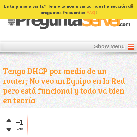
Login | Register
x
Es tu primera visita? Te invitamos a visitar nuestra sección de
preguntas frecuentes
FAQ
!
Show Menu
Tengo DHCP por medio de un
router; No veo un Equipo en la Red
pero está funcional y todo va bien
en teoría
–1
voto