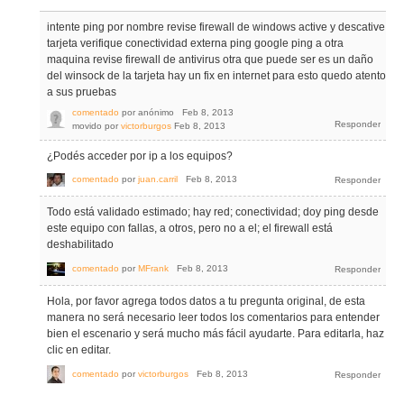
intente ping por nombre revise firewall de windows active y descative
tarjeta verifique conectividad externa ping google ping a otra
maquina revise firewall de antivirus otra que puede ser es un daño
del winsock de la tarjeta hay un fix en internet para esto quedo atento
a sus pruebas
comentado
por
anónimo
Feb 8, 2013
movido
por
victorburgos
Feb 8, 2013
¿Podés acceder por ip a los equipos?
comentado
por
juan.carril
Feb 8, 2013
Todo está validado estimado; hay red; conectividad; doy ping desde
este equipo con fallas, a otros, pero no a el; el firewall está
deshabilitado
comentado
por
MFrank
Feb 8, 2013
Hola, por favor agrega todos datos a tu pregunta original, de esta
manera no será necesario leer todos los comentarios para entender
bien el escenario y será mucho más fácil ayudarte. Para editarla, haz
clic en editar.
comentado
por
victorburgos
Feb 8, 2013