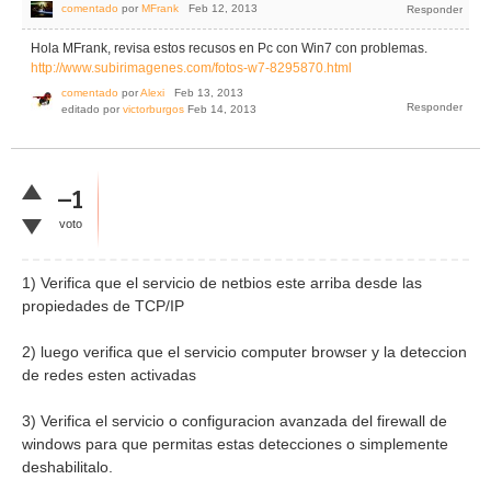
comentado
por
MFrank
Feb 12, 2013
Hola MFrank, revisa estos recusos en Pc con Win7 con problemas.
http://www.subirimagenes.com/fotos-w7-8295870.html
comentado
por
Alexi
Feb 13, 2013
editado
por
victorburgos
Feb 14, 2013
–1
voto
1) Verifica que el servicio de netbios este arriba desde las
propiedades de TCP/IP
2) luego verifica que el servicio computer browser y la deteccion
de redes esten activadas
3) Verifica el servicio o configuracion avanzada del firewall de
windows para que permitas estas detecciones o simplemente
deshabilitalo.