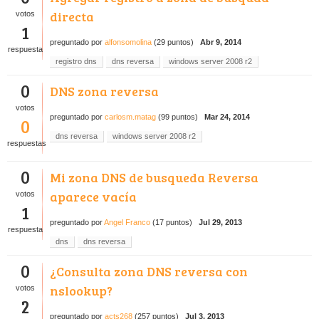
directa
votos
1
preguntado
por
alfonsomolina
(
29
puntos)
Abr 9, 2014
respuesta
registro dns
dns reversa
windows server 2008 r2
0
DNS zona reversa
votos
preguntado
por
carlosm.matag
(
99
puntos)
Mar 24, 2014
0
dns reversa
windows server 2008 r2
respuestas
0
Mi zona DNS de busqueda Reversa
aparece vacía
votos
1
preguntado
por
Angel Franco
(
17
puntos)
Jul 29, 2013
respuesta
dns
dns reversa
0
¿Consulta zona DNS reversa con
nslookup?
votos
2
preguntado
por
acts268
(
257
puntos)
Jul 3, 2013