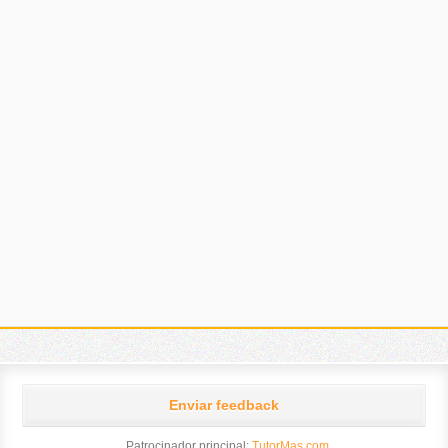
Enviar feedback
Patrocinador principal:
TutorMas.com