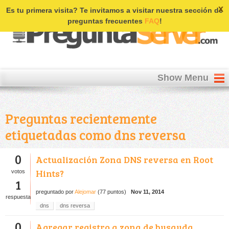
Login | Register
x
Es tu primera visita? Te invitamos a visitar nuestra sección de
preguntas frecuentes
FAQ
!
Show Menu
Preguntas recientemente
etiquetadas como dns reversa
0
Actualización Zona DNS reversa en Root
Hints?
votos
1
preguntado
por
Alejomar
(
77
puntos)
Nov 11, 2014
respuesta
dns
dns reversa
0
Agregar registro a zona de busquda