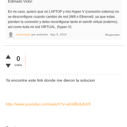
Estimado Víctor:
En mi caso, quiero que mi LAPTOP y mis Hyper-V (conexión externa) no
se desconfigure cuando cambio de red (Wifi o Ethernet) ya que estas
pierden la conexión y debo reconfigurar tanto el swicth virtual (externo),
así como toda mi red VIRTUAL. (hyper-V)
comentado
por
anónimo
Ago 9, 2013
0
votos
Ya encontre este link donde me dieron la solucion
http://www.youtube.com/watch?v=aGABrdy6Jr0