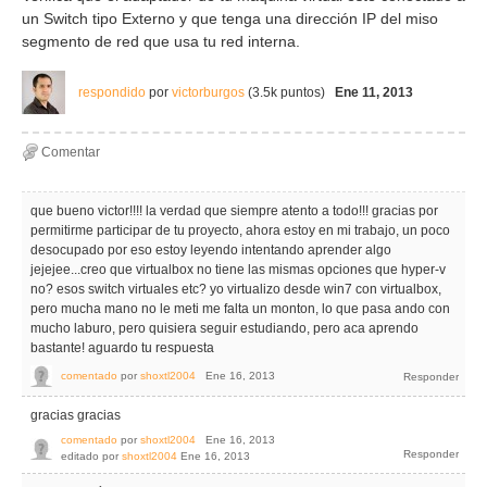
un Switch tipo Externo y que tenga una dirección IP del miso
segmento de red que usa tu red interna.
respondido
por
victorburgos
(
3.5k
puntos)
Ene 11, 2013
que bueno victor!!!! la verdad que siempre atento a todo!!! gracias por
permitirme participar de tu proyecto, ahora estoy en mi trabajo, un poco
desocupado por eso estoy leyendo intentando aprender algo
jejejee...creo que virtualbox no tiene las mismas opciones que hyper-v
no? esos switch virtuales etc? yo virtualizo desde win7 con virtualbox,
pero mucha mano no le meti me falta un monton, lo que pasa ando con
mucho laburo, pero quisiera seguir estudiando, pero aca aprendo
bastante! aguardo tu respuesta
comentado
por
shoxtl2004
Ene 16, 2013
gracias gracias
comentado
por
shoxtl2004
Ene 16, 2013
editado
por
shoxtl2004
Ene 16, 2013