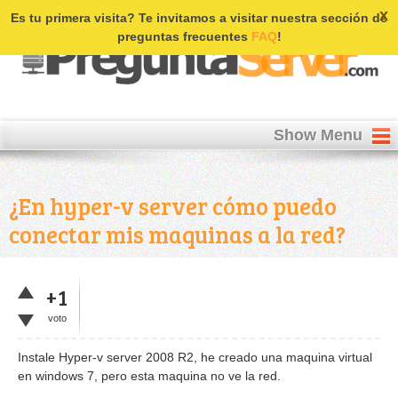
Login | Register
x
Es tu primera visita? Te invitamos a visitar nuestra sección de
preguntas frecuentes
FAQ
!
Show Menu
¿En hyper-v server cómo puedo
conectar mis maquinas a la red?
+1
voto
Instale Hyper-v server 2008 R2, he creado una maquina virtual
en windows 7, pero esta maquina no ve la red.