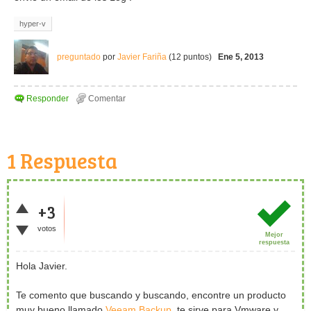
hyper-v
preguntado
por
Javier Fariña
(
12
puntos)
Ene 5, 2013
1
Respuesta
+3
votos
Mejor
respuesta
Hola Javier.
Te comento que buscando y buscando, encontre un producto
muy bueno llamado
Veeam Backup
, te sirve para Vmware y