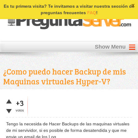
Login | Register
x
Es tu primera visita? Te invitamos a visitar nuestra sección de
preguntas frecuentes
FAQ
!
Show Menu
¿Como puedo hacer Backup de mis
Maquinas virtuales Hyper-V?
+3
votos
Tengo la necesida de Hacer Backups de las maquinas virtuales
de mi servividor, si es posible de forma desatendida y que me
envie un email de los Log .