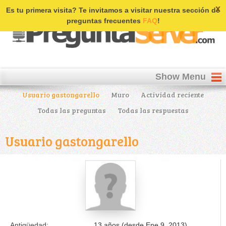
Login | Register
x
Es tu primera visita? Te invitamos a visitar nuestra sección de
preguntas frecuentes
FAQ
!
Show Menu
Usuario gastongarello
Muro
Actividad reciente
Todas las preguntas
Todas las respuestas
Usuario gastongarello
Antigüedad:
13 años (desde Ene 9, 2013)