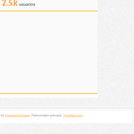
2.5k
usuarios
 by
Question2Answer
Patrocinador principal:
TutorMas.com