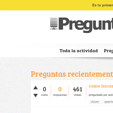
Es tu prime
Toda la actividad
Pre
Preguntas recientement
como hacer
0
0
461
votos
respuestas
visitas
preguntado
por
anó
cluster
apache