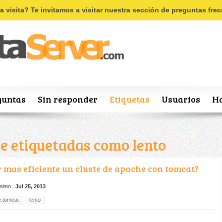
Recordar
Registro
ra visita? Te invitamos a visitar nuestra sección de preguntas fr
guntas
Sin responder
Etiquetas
Usuarios
Ha
e etiquetadas como lento
 mas eficiente un cluste de apache con tomcat?
nimo
Jul 25, 2013
.tomcat
lento