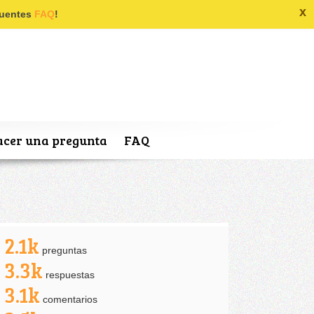
x
ecuentes
FAQ
!
cer una pregunta
FAQ
2.1k
preguntas
3.3k
respuestas
3.1k
comentarios