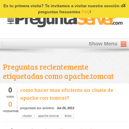
Login | Register
x
Es tu primera visita? Te invitamos a visitar nuestra sección de
preguntas frecuentes
FAQ
!
Show Menu
Preguntas recientemente
etiquetadas como apache.tomcat
0
como hacer mas eficiente un cluste de
apache con tomcat?
votos
0
preguntado
por
anónimo
Jul 25, 2013
respuestas
cluster
apache.tomcat
lento