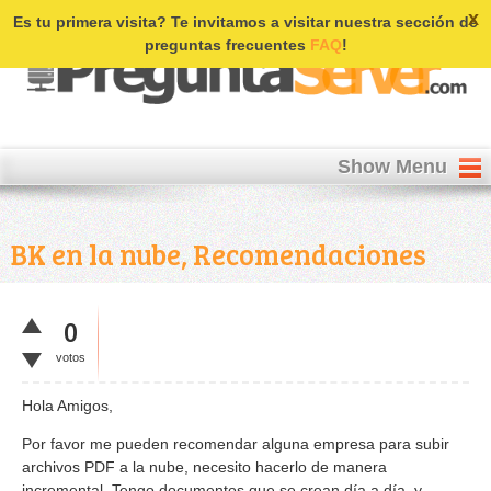
Login | Register
x
Es tu primera visita? Te invitamos a visitar nuestra sección de
preguntas frecuentes
FAQ
!
Show Menu
BK en la nube, Recomendaciones
0
votos
Hola Amigos,
Por favor me pueden recomendar alguna empresa para subir
archivos PDF a la nube, necesito hacerlo de manera
incremental. Tengo documentos que se crean día a día, y