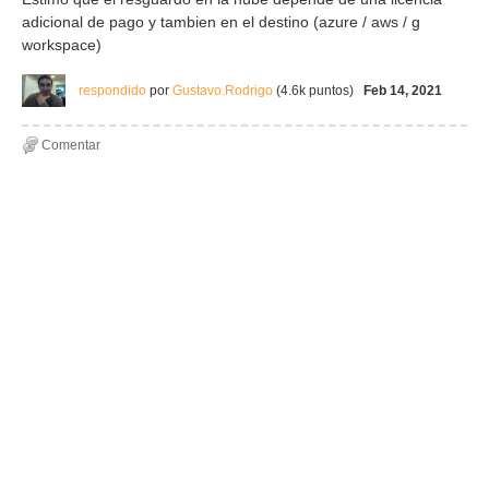
adicional de pago y tambien en el destino (azure / aws / g
workspace)
respondido
por
Gustavo.Rodrigo
(
4.6k
puntos)
Feb 14, 2021