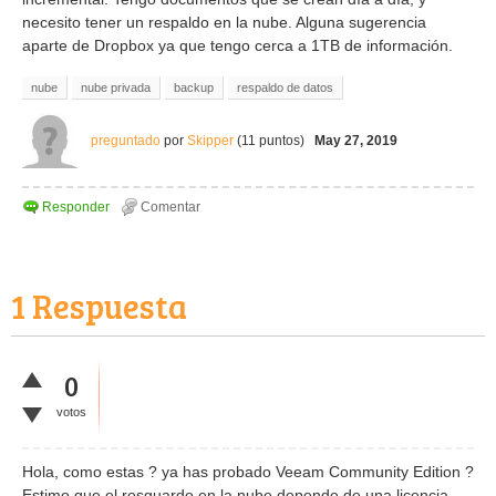
necesito tener un respaldo en la nube. Alguna sugerencia
aparte de Dropbox ya que tengo cerca a 1TB de información.
nube
nube privada
backup
respaldo de datos
preguntado
por
Skipper
(
11
puntos)
May 27, 2019
1
Respuesta
0
votos
Hola, como estas ? ya has probado Veeam Community Edition ?
Estimo que el resguardo en la nube depende de una licencia