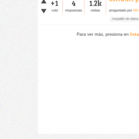
+1
4
1.2k
voto
respuestas
visitas
preguntado
por
MFr
respaldo de datos
Para ver más, presiona en
list