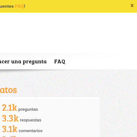
x
ecuentes
FAQ
!
cer una pregunta
FAQ
atos
2.1k
preguntas
3.3k
respuestas
3.1k
comentarios