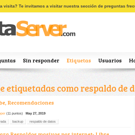
Recordar
Registro
ra visita? Te invitamos a visitar nuestra sección de preguntas fr
guntas
Sin responder
Etiquetas
Usuarios
Ha
e etiquetadas como respaldo de d
ube, Recomendaciones
pper
(
11
puntos)
May 27, 2019
vada
backup
respaldo de datos
ara Respaldos masivos por internet- Libre