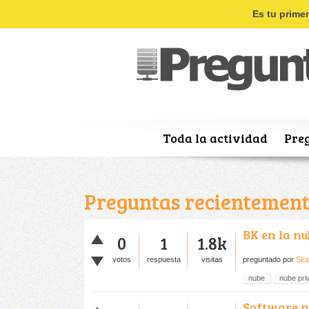
Es tu prime
Toda la actividad
Pre
Preguntas recientement
BK en la n
0
1
1.8k
votos
respuesta
visitas
preguntado
por
Ski
nube
nube pri
Software p