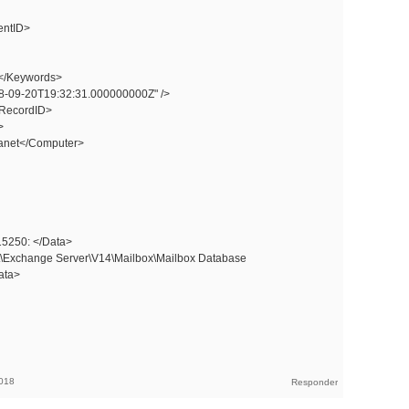
entID>
/Keywords>
09-20T19:32:31.000000000Z" />
RecordID>
>
anet</Computer>
5250: </Data>
\Exchange Server\V14\Mailbox\Mailbox Database
ata>
018