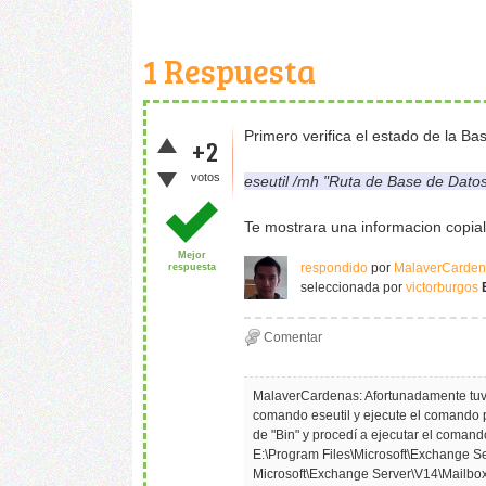
1
Respuesta
Primero verifica el estado de la B
+2
votos
eseutil /mh "Ruta de Base de Dato
Te mostrara una informacion copiala
Mejor
respondido
por
MalaverCarden
respuesta
seleccionada
por
victorburgos
MalaverCardenas: Afortunadamente tuve
comando eseutil y ejecute el comando p
de "Bin" y procedí a ejecutar el comand
E:\Program Files\Microsoft\Exchange Ser
Microsoft\Exchange Server\V14\Mailb