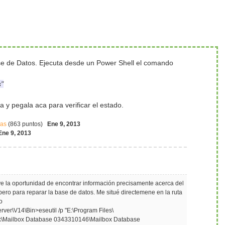
ase de Datos. Ejecuta desde un Power Shell el comando
s"
 y pegala aca para verificar el estado.
as
(
863
puntos)
Ene 9, 2013
Ene 9, 2013
 la oportunidad de encontrar información precisamente acerca del
ero para reparar la base de datos. Me situé directemene en la ruta
o
ver\V14\Bin>eseutil /p "E:\Program Files\
ox\Mailbox Database 0343310146\Mailbox Database