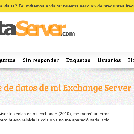
Recordar
Registro
ra visita? Te invitamos a visitar nuestra sección de preguntas fr
guntas
Sin responder
Etiquetas
Usuarios
Ha
 de datos de mi Exchange Server 
visar las colas en mi exchange (2010), me marcó un error
, pero bueno reinicie la cola y ya no me apareció nada, solo