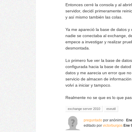
Entonces cerré la consola y al abr
servidor, decidí primeramente reini
y así mismo también las colas.
Ya me apareció la base de datos y 
nadie se conectaba al exchange, de
empece a investigar y realizar prue
desmontada.
Lo primero fue ver la base de datos 
configurada hacia la base de dato
datos y me aarecia un error que no
servicio de almacen de información 
volví a iniciar y tampoco.
Realmente no se que es lo que pa
exchange server 2010
eseutil
preguntado
por
anónimo
Ene
editado
por
victorburgos
Ene 