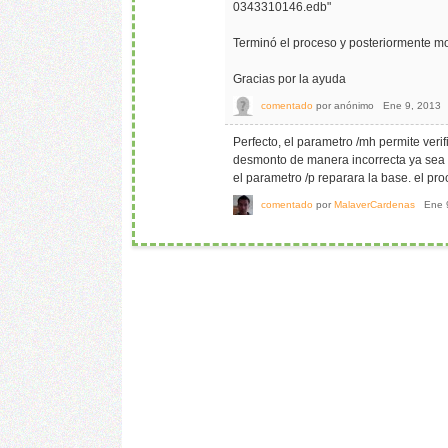
0343310146.edb"
Terminó el proceso y posteriormente mo
Gracias por la ayuda
comentado
por
anónimo
Ene 9, 2013
Perfecto, el parametro /mh permite verif
desmonto de manera incorrecta ya sea a 
el parametro /p reparara la base. el pro
comentado
por
MalaverCardenas
Ene 