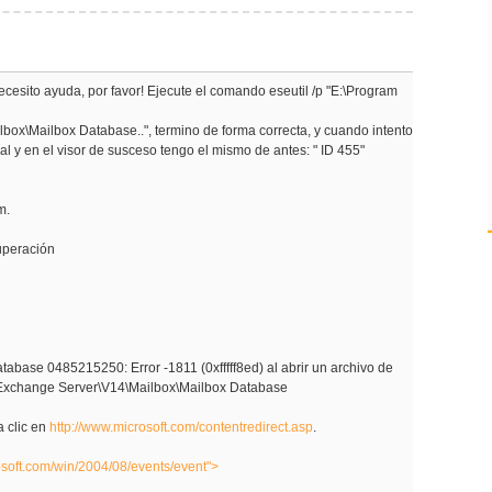
cesito ayuda, por favor! Ejecute el comando eseutil /p "E:\Program
box\Mailbox Database..", termino de forma correcta, y cuando intento
al y en el visor de susceso tengo el mismo de antes: " ID 455"
m.
uperación
tabase 0485215250: Error -1811 (0xfffff8ed) al abrir un archivo de
t\Exchange Server\V14\Mailbox\Mailbox Database
 clic en
http://www.microsoft.com/contentredirect.asp
.
osoft.com/win/2004/08/events/event">