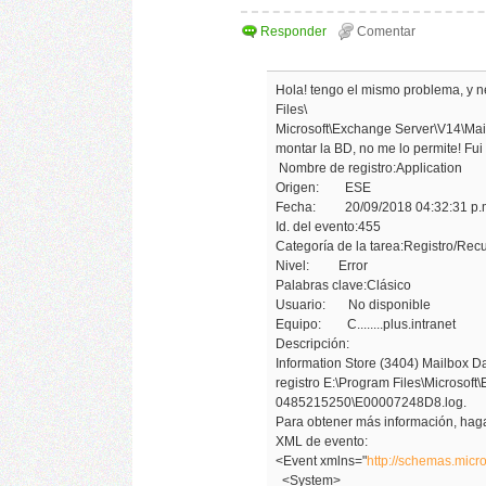
Hola! tengo el mismo problema, y ne
Files\
Microsoft\Exchange Server\V14\Mail
montar la BD, no me lo permite! Fui 
Nombre de registro:Application
Origen: ESE
Fecha: 20/09/2018 04:32:31 p.
Id. del evento:455
Categoría de la tarea:Registro/Rec
Nivel: Error
Palabras clave:Clásico
Usuario: No disponible
Equipo: C........plus.intranet
Descripción:
Information Store (3404) Mailbox Da
registro E:\Program Files\Microsof
0485215250\E00007248D8.log.
Para obtener más información, haga
XML de evento:
<Event xmlns="
http://schemas.micr
<System>