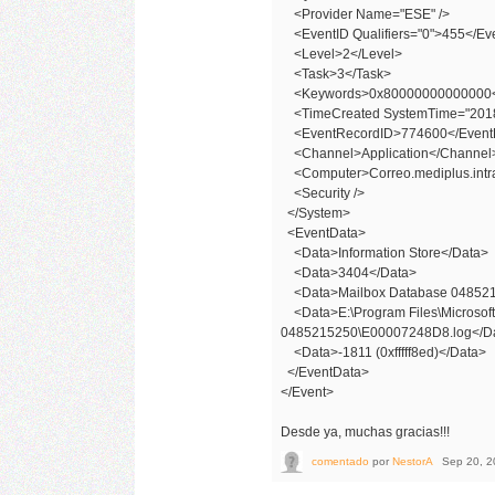
<Provider Name="ESE" />
<EventID Qualifiers="0">455</Ev
<Level>2</Level>
<Task>3</Task>
<Keywords>0x80000000000000<
<TimeCreated SystemTime="2018-
<EventRecordID>774600</Event
<Channel>Application</Channel
<Computer>Correo.mediplus.intr
<Security />
</System>
<EventData>
<Data>Information Store</Data>
<Data>3404</Data>
<Data>Mailbox Database 048521
<Data>E:\Program Files\Microsoft
0485215250\E00007248D8.log</D
<Data>-1811 (0xfffff8ed)</Data>
</EventData>
</Event>
Desde ya, muchas gracias!!!
comentado
por
NestorA
Sep 20, 2