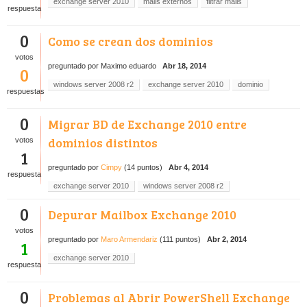
exchange server 2010
mails externos
filtrar mails
respuesta
0
Como se crean dos dominios
votos
preguntado
por
Maximo eduardo
Abr 18, 2014
0
windows server 2008 r2
exchange server 2010
dominio
respuestas
0
Migrar BD de Exchange 2010 entre
dominios distintos
votos
1
preguntado
por
Cimpy
(
14
puntos)
Abr 4, 2014
respuesta
exchange server 2010
windows server 2008 r2
0
Depurar Mailbox Exchange 2010
votos
preguntado
por
Maro Armendariz
(
111
puntos)
Abr 2, 2014
1
exchange server 2010
respuesta
0
Problemas al Abrir PowerShell Exchange