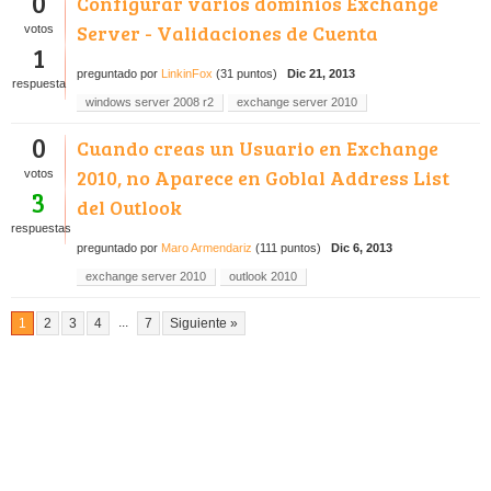
0
Configurar varios dominios Exchange
Server - Validaciones de Cuenta
votos
1
preguntado
por
LinkinFox
(
31
puntos)
Dic 21, 2013
respuesta
windows server 2008 r2
exchange server 2010
0
Cuando creas un Usuario en Exchange
2010, no Aparece en Goblal Address List
votos
3
del Outlook
respuestas
preguntado
por
Maro Armendariz
(
111
puntos)
Dic 6, 2013
exchange server 2010
outlook 2010
...
1
2
3
4
7
Siguiente »