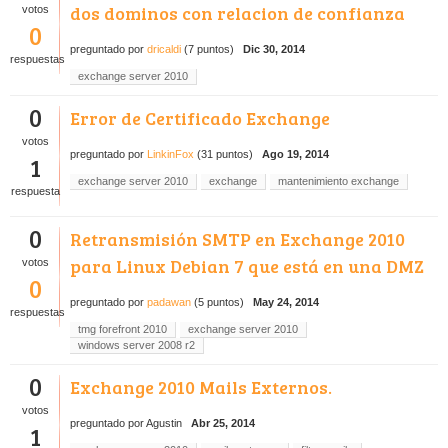
dos dominos con relacion de confianza
votos
0
preguntado
por
dricaldi
(
7
puntos)
Dic 30, 2014
respuestas
exchange server 2010
0
Error de Certificado Exchange
votos
preguntado
por
LinkinFox
(
31
puntos)
Ago 19, 2014
1
exchange server 2010
exchange
mantenimiento exchange
respuesta
0
Retransmisión SMTP en Exchange 2010
para Linux Debian 7 que está en una DMZ
votos
0
preguntado
por
padawan
(
5
puntos)
May 24, 2014
respuestas
tmg forefront 2010
exchange server 2010
windows server 2008 r2
0
Exchange 2010 Mails Externos.
votos
preguntado
por
Agustin
Abr 25, 2014
1