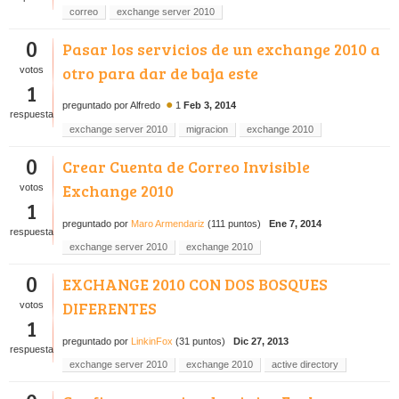
correo
exchange server 2010
0
Pasar los servicios de un exchange 2010 a
otro para dar de baja este
votos
1
●
preguntado
por
Alfredo
1
Feb 3, 2014
respuesta
exchange server 2010
migracion
exchange 2010
0
Crear Cuenta de Correo Invisible
Exchange 2010
votos
1
preguntado
por
Maro Armendariz
(
111
puntos)
Ene 7, 2014
respuesta
exchange server 2010
exchange 2010
0
EXCHANGE 2010 CON DOS BOSQUES
DIFERENTES
votos
1
preguntado
por
LinkinFox
(
31
puntos)
Dic 27, 2013
respuesta
exchange server 2010
exchange 2010
active directory