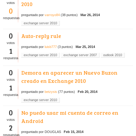
2010
votos
0
preguntado
por
varroyo84
(
38
puntos)
Mar 26, 2014
respuestas
exchange server 2010
0
Auto-reply rule
votos
preguntado
por
luisb777
(
3
puntos)
Mar 25, 2014
1
exchange server 2010
exchange server 2007
outlook 2010
respuesta
0
Demora en aparecer un Nuevo Buzon
creado en Exchange 2010
votos
1
preguntado
por
betzysis
(
77
puntos)
Feb 20, 2014
respuesta
exchange server 2010
0
No puedo usar mi cuenta de correo en
Android
votos
2
preguntado
por
DOUGLAS
Feb 15, 2014
respuestas