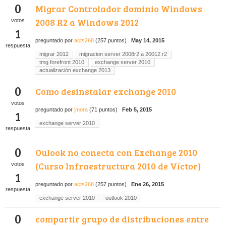
0
Migrar Controlador dominio Windows
2008 R2 a Windows 2012
votos
1
preguntado
por
acts268
(
257
puntos)
May 14, 2015
respuesta
migrar 2012
migracion server 2008r2 a 20012 r2
tmg forefront 2010
exchange server 2010
actualización exchange 2013
0
Como desinstalar exchange 2010
votos
preguntado
por
jmora
(
71
puntos)
Feb 5, 2015
1
exchange server 2010
respuesta
0
Oulook no conecta con Exchange 2010
(Curso Infraestructura 2010 de Víctor)
votos
1
preguntado
por
acts268
(
257
puntos)
Ene 26, 2015
respuesta
exchange server 2010
outlook 2010
0
compartir grupo de distribuciones entre