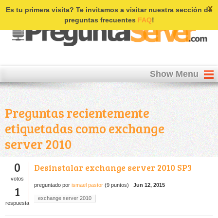
Login | Register
x
Es tu primera visita? Te invitamos a visitar nuestra sección de
preguntas frecuentes
FAQ
!
Show Menu
Preguntas recientemente
etiquetadas como exchange
server 2010
0
Desinstalar exchange server 2010 SP3
votos
preguntado
por
ismael pastor
(
9
puntos)
Jun 12, 2015
1
exchange server 2010
respuesta