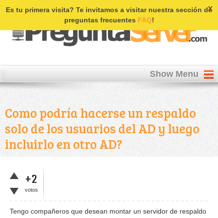
Login | Register
x
Es tu primera visita? Te invitamos a visitar nuestra sección de
preguntas frecuentes
FAQ
!
Show Menu
Como podría hacerse un respaldo
solo de los usuarios del AD y luego
incluirlo en otro AD?
+2
votos
Tengo compañeros que desean montar un servidor de respaldo