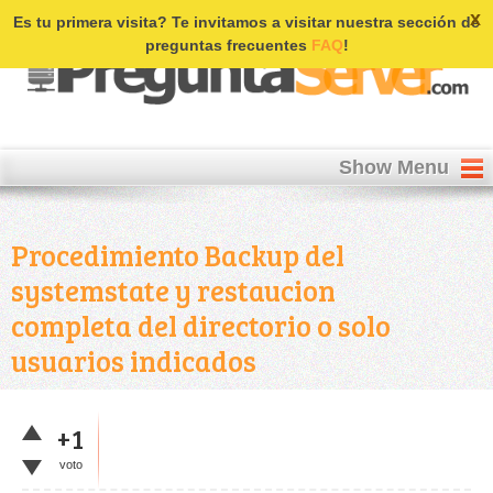
Login | Register
x
Es tu primera visita? Te invitamos a visitar nuestra sección de
preguntas frecuentes
FAQ
!
Show Menu
Procedimiento Backup del
systemstate y restaucion
completa del directorio o solo
usuarios indicados
+1
voto