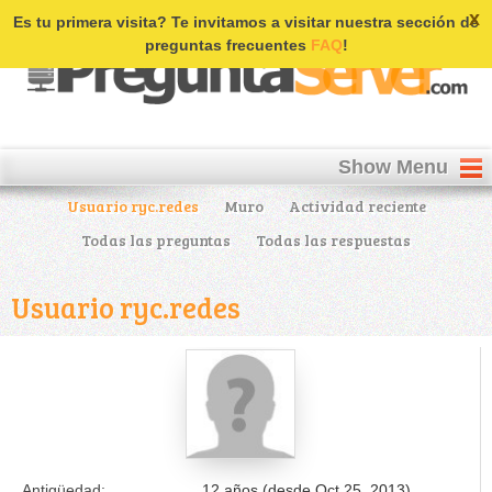
Login | Register
x
Es tu primera visita? Te invitamos a visitar nuestra sección de
preguntas frecuentes
FAQ
!
Show Menu
Usuario ryc.redes
Muro
Actividad reciente
Todas las preguntas
Todas las respuestas
Usuario ryc.redes
Antigüedad:
12 años (desde Oct 25, 2013)