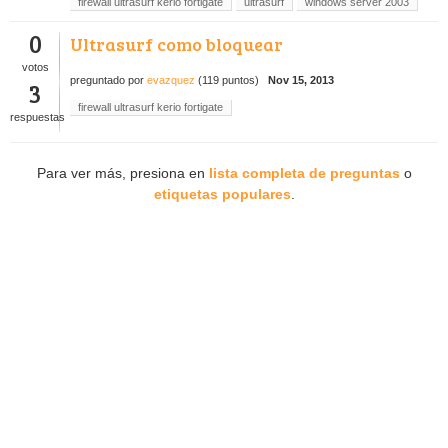
firewall ultrasurf kerio fortigate
ultrasurf
windows server 2003
0
Ultrasurf como bloquear
votos
preguntado
por
evazquez
(
119
puntos)
Nov 15, 2013
3
firewall ultrasurf kerio fortigate
respuestas
Para ver más, presiona en
lista completa de preguntas
o
etiquetas populares
.