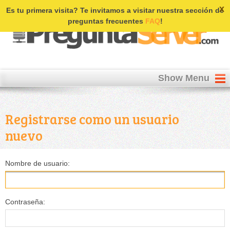
Login | Register
x
Es tu primera visita? Te invitamos a visitar nuestra sección de
preguntas frecuentes
FAQ
!
Show Menu
Registrarse como un usuario
nuevo
Nombre de usuario:
Contraseña: