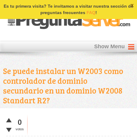
Login | Register
x
Es tu primera visita? Te invitamos a visitar nuestra sección de
preguntas frecuentes
FAQ
!
Show Menu
Se puede instalar un W2003 como
controlador de dominio
secundario en un dominio W2008
Standart R2?
0
votos