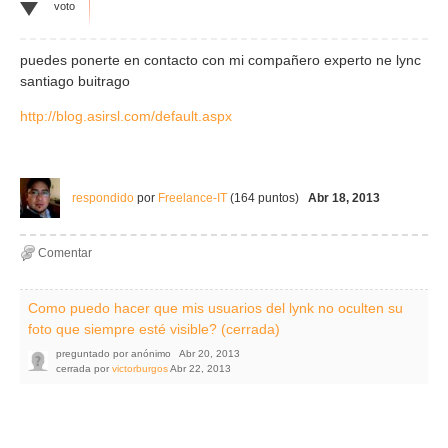
voto
puedes ponerte en contacto con mi compañero experto ne lync
santiago buitrago
http://blog.asirsl.com/default.aspx
respondido
por
Freelance-IT
(
164
puntos)
Abr 18, 2013
Como puedo hacer que mis usuarios del lynk no oculten su
foto que siempre esté visible? (cerrada)
preguntado
por
anónimo
Abr 20, 2013
cerrada
por
victorburgos
Abr 22, 2013