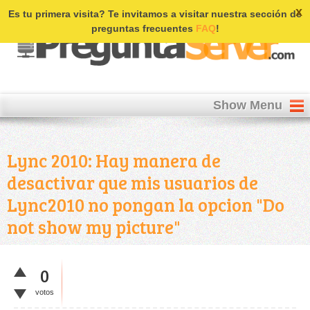
Login | Register
x
Es tu primera visita? Te invitamos a visitar nuestra sección de
preguntas frecuentes
FAQ
!
Show Menu
Lync 2010: Hay manera de
desactivar que mis usuarios de
Lync2010 no pongan la opcion "Do
not show my picture"
0
votos