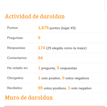
Actividad de daroldan
1,675
Puntos:
puntos (lugar #
3
)
0
Preguntas:
174
Respuestas:
(
29
elegida como la mejor)
84
Comentarios:
1
0
Ha votado en:
pregunta,
respuestas
1
0
Otorgados:
voto positivo,
votos negativos
55
1
Recibidos:
votos positivos,
voto negativo
Muro de daroldan