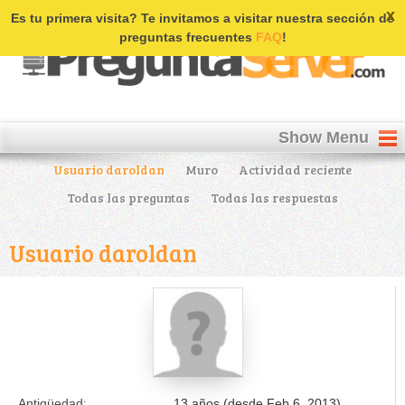
Login | Register
x
Es tu primera visita? Te invitamos a visitar nuestra sección de
preguntas frecuentes
FAQ
!
Show Menu
Usuario daroldan
Muro
Actividad reciente
Todas las preguntas
Todas las respuestas
Usuario daroldan
Antigüedad:
13 años (desde Feb 6, 2013)