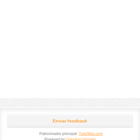
Enviar feedback
Patrocinador principal:
TutorMas.com
Powered by
Question2Answer