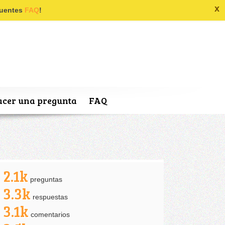
x
ecuentes
FAQ
!
cer una pregunta
FAQ
2.1k
preguntas
3.3k
respuestas
3.1k
comentarios