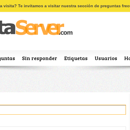
Recordar
Registro
ra visita? Te invitamos a visitar nuestra sección de preguntas fr
guntas
Sin responder
Etiquetas
Usuarios
Ha